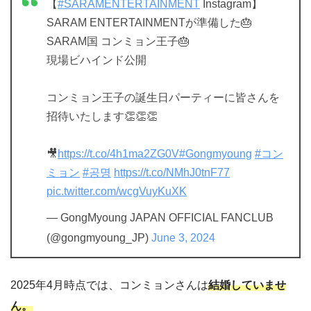
【
#SARAMENTERTAINMENT
Instagram】
SARAM ENTERTAINMENTが準備した🎂
SARAM国 コンミョン王子🎂
現場ビハインド公開
コンミョン王子の誕生日パーティーに皆さんを
招待いたします👏👏👏
🎥
https://t.co/4h1ma2ZG0V
#Gongmyoung
#コン
ミョン
#공명
https://t.co/NMhJ0tnF77
pic.twitter.com/wcgVuyKuXK
— GongMyoung JAPAN OFFICIAL FANCLUB
(@gongmyoung_JP)
June 3, 2024
2025年4月時点では、コンミョンさんは
結婚していませ
ん。