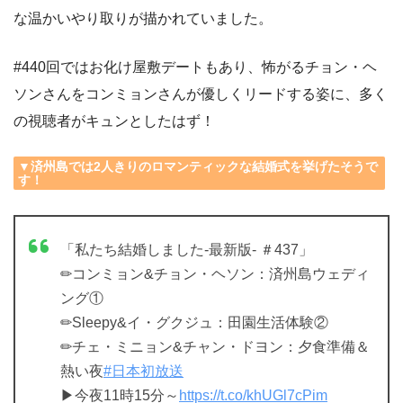
な温かいやり取りが描かれていました。
#440回ではお化け屋敷デートもあり、怖がるチョン・ヘ
ソンさんをコンミョンさんが優しくリードする姿に、多く
の視聴者がキュンとしたはず！
▼済州島では2人きりのロマンティックな結婚式を挙げたそうで
す！
「私たち結婚しました-最新版- ＃437」
✏コンミョン&チョン・ヘソン：済州島ウェディ
ング①
✏Sleepy&イ・グクジュ：田園生活体験②
✏チェ・ミニョン&チャン・ドヨン：夕食準備＆
熱い夜
#日本初放送
▶今夜11時15分～
https://t.co/khUGl7cPim