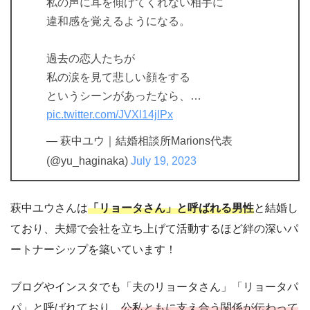
私の声に耳を傾けてくれない相手に
違和感を覚えるようになる。
過去の恋人たちが
私の涙を見て悲しい顔をする
というシーンがあったなら、…
pic.twitter.com/JVXl14jlPx
— 萩中ユウ｜結婚相談所Marions代表
(@yu_haginaka)
July 19, 2023
萩中ユウさんは
「リョータさん」と呼ばれる男性
と結婚し
ており、夫婦で会社を立ち上げて活動するほど絆の深いパ
ートナーシップを築いています！
ブログやインスタでも「夫のリョータさん」「リョータパ
パ」と呼ばれており、
公私ともに支え合う関係が伝わって