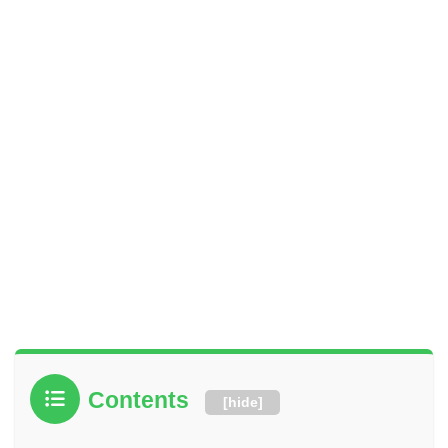
Contents
[
hide
]