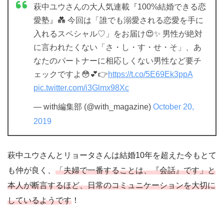
萩中ユウさんの大人気連載『100%結婚できる恋
愛塾』💑 今回は「誰でも溺愛される恋愛を手に
入れるスペシャル♡」をお届け😍✨ 男性が絶対
に言われたくない「さ・し・す・せ・そ」、あ
なたのパートナーに相応しくない男性など要チ
ェックですよ😳💕👉
https://t.co/5E69Ek3ppA
pic.twitter.com/i3Glmx98Xc
— with編集部 (@with_magazine)
October 20,
2019
萩中ユウさんとリョータさんは結婚10年を超えた今もとて
も仲が良く、
「夫婦で一番することは、『会話』です」と
本人が断言するほど、日常のコミュニケーションを大切に
しているようです
！