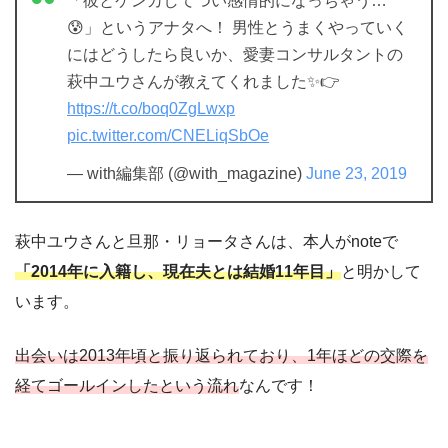
「彼とケンカしてつい感情的になっちゃう…
😰」というアナタへ！ 男性とうまくやっていく
にはどうしたら良いか、愛妻コンサルタントの
萩中ユウさんが教えてくれました✨👉
https://t.co/boq0ZgLwxp
pic.twitter.com/CNELiqSbOe
— with編集部 (@with_magazine)
June 23, 2019
萩中ユウさんと旦那・リョータさんは、本人がnoteで
「2014年に入籍し、現在夫とは結婚11年目」
と明かして
います。
出会いは2013年頃と振り返られており、1年ほどの交際を
経てゴールインしたという流れ
なんです！