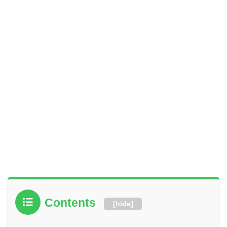
Contents
[
hide
]