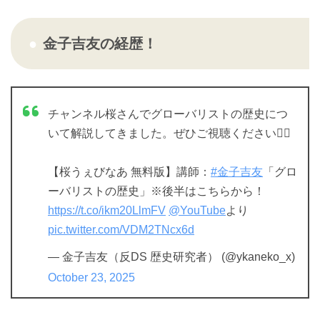
金子吉友の経歴！
チャンネル桜さんでグローバリストの歴史につ
いて解説してきました。ぜひご視聴ください🙇‍♂️
【桜うぇびなあ 無料版】講師：
#金子吉友
「グロ
ーバリストの歴史」※後半はこちらから！
https://t.co/ikm20LlmFV
@YouTube
より
pic.twitter.com/VDM2TNcx6d
— 金子吉友（反DS 歴史研究者） (@ykaneko_x)
October 23, 2025