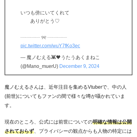
いつも傍にいてくれて
ありがとう♡
┈┈┈┈ ୨୧ ┈┈┈┈
pic.twitter.com/wuY7fKo3ec
— 魔ノむえる👾🖤うたうあくまねこ
(@Mano_muerU)
December 9, 2024
魔ノむえるさんは、近年注目を集めるVtuberで、中の人
(前世)についてもファンの間で様々な噂が囁かれていま
す。
現在のところ、公式には前世についての
明確な情報は公開
されておらず
、プライバシーの観点からも人物の特定には