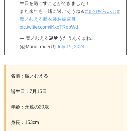
生日を過ごすことができました！
また来年も一緒に過ごそうね🎀
#まのちらいぶ
#
魔ノむえる新衣装お披露目
pic.twitter.com/fKxoTRobWd
— 魔ノむえる👾🖤うたうあくまねこ
(@Mano_muerU)
July 15, 2024
名前：魔ノむえる
誕生日：7月15日
年齢：永遠の20歳
身長：153cm