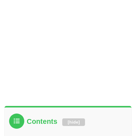
Contents
[
hide
]