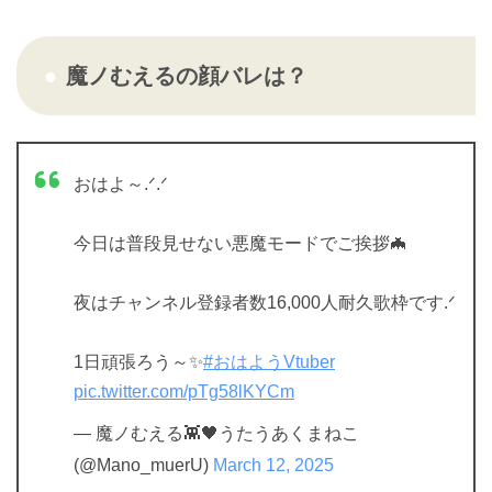
魔ノむえるの顔バレは？
おはよ～.ᐟ.ᐟ
今日は普段見せない悪魔モードでご挨拶🦇
夜はチャンネル登録者数16,000人耐久歌枠です.ᐟ
1日頑張ろう～✨
#おはようVtuber
pic.twitter.com/pTg58lKYCm
— 魔ノむえる👾🖤うたうあくまねこ
(@Mano_muerU)
March 12, 2025