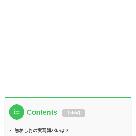
Contents
[
hide
]
無糖しおの実写顔バレは？