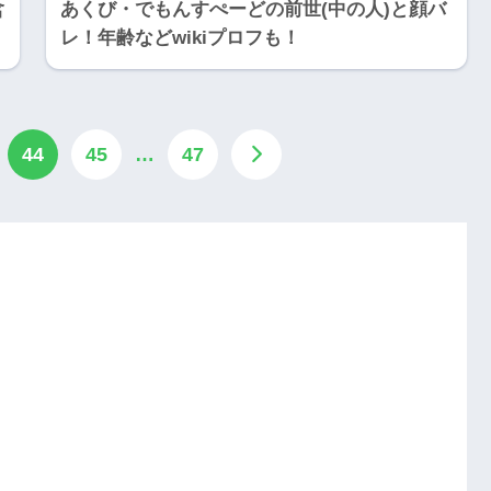
含
あくび・でもんすぺーどの前世(中の人)と顔バ
レ！年齢などwikiプロフも！
44
45
…
47