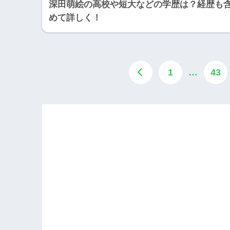
深田萌絵の高校や短大などの学歴は？経歴も
めて詳しく！
1
…
43