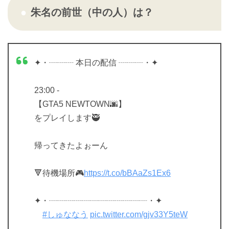
朱名の前世（中の人）は？
✦・┈┈┈ 本日の配信 ┈┈┈・✦
⠀
23:00 -⠀
【GTA5 NEWTOWN🌆】
をプレイします🥷
帰ってきたよぉーん
⠀
🔻待機場所🎮
https://t.co/bBAaZs1Ex6
✦・┈┈┈┈┈┈┈┈┈┈┈┈・✦
⠀
#しゅななう
pic.twitter.com/gjv33Y5teW