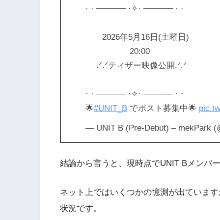
· · ───── ·✧· ───── · ·
2026年5月16日(土曜日)
20:00
.ᐟ.ᐟティザー映像公開.ᐟ.ᐟ
· · ───── ·✧· ───── · ·
🌟
#UNIT_B
でポスト募集中🌟
pic.t
— UNIT B (Pre-Debut) – mekPark (@
結論から言うと、現時点でUNIT Bメンバー
ネット上ではいくつかの憶測が出ています
状況です。