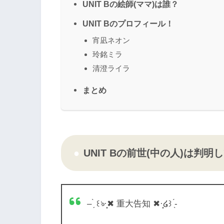
UNIT Bの絵師(ママ)は誰？
UNIT Bのプロフィール！
宵凪ネオン
玲銘ミラ
清澄ライラ
まとめ
UNIT Bの前世(中の人)は判明
– ̗̀ ꒰ঌ·̩͙✖︎ 重大告知 ✖︎·̩͙໒꒱ ̖́-