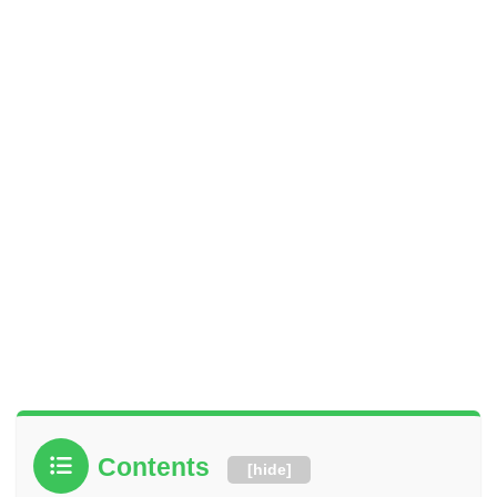
Contents
[
hide
]