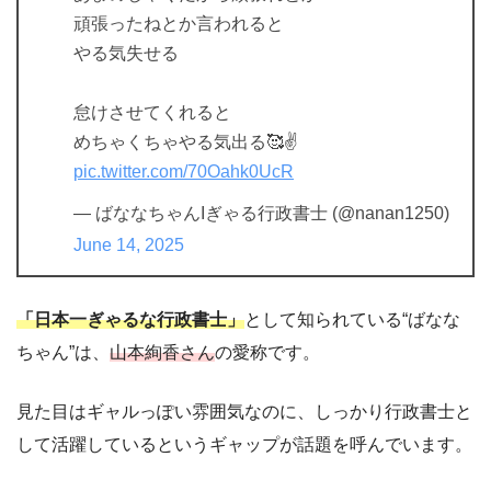
頑張ったねとか言われると
やる気失せる
怠けさせてくれると
めちゃくちゃやる気出る🥰✌️
pic.twitter.com/70Oahk0UcR
— ばななちゃんIぎゃる行政書士 (@nanan1250)
June 14, 2025
「日本一ぎゃるな行政書士」
として知られている“ばなな
ちゃん”は、
山本絢香さん
の愛称です。
見た目はギャルっぽい雰囲気なのに、しっかり行政書士と
して活躍しているというギャップが話題を呼んでいます。