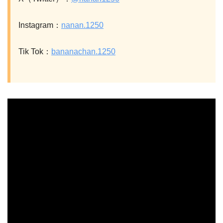
Instagram：
nanan.1250
Tik Tok：
bananachan.1250