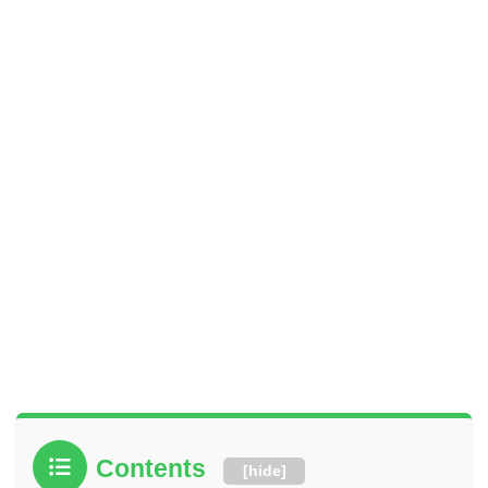
Contents
[
hide
]