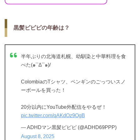
黒髪ピピピの年齢は？
半年ぶりの北海道札幌、幼馴染と中華料理を食
べた(๑¯Δ¯๑)/
ColombiaのTシャツ、ペンギンのごっついスノ
ーボールを買った！
20分以内にYouTube外配信をやるぜ！
pic.twitter.com/qAKdOz9OgB
— ADHDマン黒髪ピピピ (@ADHD69PPP)
August 8, 2025