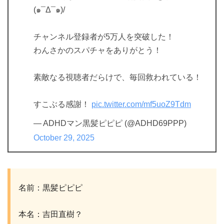
(๑¯Δ¯๑)/
チャンネル登録者が5万人を突破した！
わんさかのスパチャをありがとう！
素敵なる視聴者だらけで、毎回救われている！
すこぶる感謝！
pic.twitter.com/mf5uoZ9Tdm
— ADHDマン黒髪ピピピ (@ADHD69PPP)
October 29, 2025
名前：黒髪ピピピ
本名：吉田直樹？