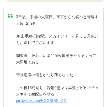
3日後、来週の火曜日、東京から札幌へと帰還す
る(๑¯Δ¯๑)/
JR山手線-田端駅、スカイツリーが見える景色と
もお別れでございます！
関東編、狂おしいほど深夜散策をやりまくって
大満足である！
帯状疱疹の傷もかなり薄くなった！
この後15時辺り、躁鬱1型マン黒髪ピピピのチャ
ンネルで生配信をやる！
pic.twitter.com/HGGSUjSm1D