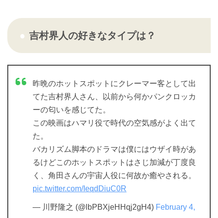
吉村界人の好きなタイプは？
昨晩のホットスポットにクレーマー客として出
てた吉村界人さん、以前から何かパンクロッカ
ーの匂いを感じてた。
この映画はハマリ役で時代の空気感がよく出て
た。
バカリズム脚本のドラマは僕にはウザイ時があ
るけどこのホットスポットはさじ加減が丁度良
く、角田さんの宇宙人役に何故か癒やされる。
pic.twitter.com/IeqdDiuC0R
— 川野隆之 (@lbPBXjeHHqj2gH4)
February 4,