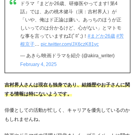
ドラマ『まどか26歳、研修医やってます! 第4
話』では、あの桃木健斗（演：吉村界人）が
「いや、俺はド正論は嫌い。あっちのほうが正
しいってのは分かるけど、心がない」とマトモ
な事を言っていますねΣ(ﾟﾛﾟ;)！
#まどか26歳
#芳
根京子
…
pic.twitter.com/JX6czK81yc
— あきら/映画ドラマを紹介 (@akira_writer)
February 4, 2025
吉村界人さんは現在も独身であり、結婚歴やお子さんに関
する情報は特にないようです。
俳優としての活動が忙しく、キャリアを優先しているのか
もしれませんね。